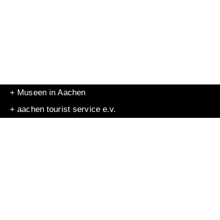
+ Museen in Aachen
+ aachen tourist service e.v.