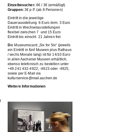
Einzelbesucher:
6€ / 3€ (ermäßigt)
Gruppen:
3€ p.P. (ab 8 Personen)
Eintritt in die jeweilige
Dauerausstellung 6 Euro /erm. 3 Euro
Eintritt in Wechselausstellungen
flexibel zwischen 7 und 15 Euro
Eintritt bis einschl. 21 Jahren frei
D
ie Museumscard „Six for Six“ (jeweils
ein Eintritt in fünf Museen plus Rathaus
/ sechs Monate lang) ist für 14/10 Euro
in allen Aachener Museen erhältlich,
ebenso telefonisch zu bestellen unter
+49 241 432-4922, -4923 oder -4925,
sowie per E-Mail via
kulturservice@mail.aachen.de
Weitere Informationen
d