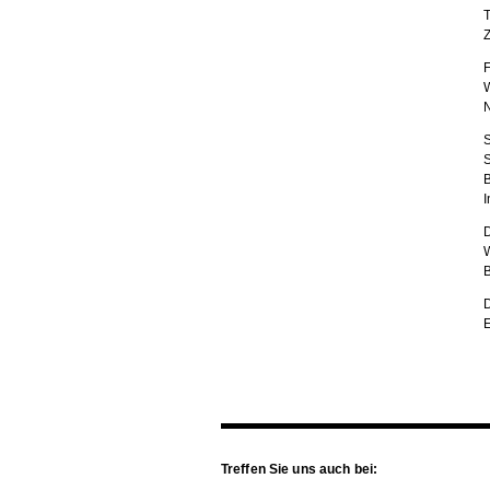
Z
W
N
S
S
B
I
D
W
B
D
E
Treffen Sie uns auch bei: