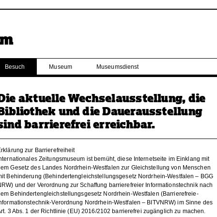
Besuch
Museum
Museumsdienst
Die aktuelle Wechselausstellung, die
Bibliothek und die Dauerausstellung
sind barrierefrei erreichbar.
rklärung zur Barrierefreiheit
nternationales Zeitungsmuseum ist bemüht, diese Internetseite im Einklang mit
dem Gesetz des Landes Nordrhein-Westfalen zur Gleichstellung von Menschen
it Behinderung (Behindertengleichstellungsgesetz Nordrhein-Westfalen – BGG
RW) und der Verordnung zur Schaffung barrierefreier Informationstechnik nach
em Behindertengleichstellungsgesetz Nordrhein-Westfalen (Barrierefreie-
Informationstechnik-Verordnung Nordrhein-Westfalen – BITVNRW) im Sinne des
rt. 3 Abs. 1 der Richtlinie (EU) 2016/2102 barrierefrei zugänglich zu machen.