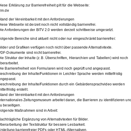
iese Erklärung zur Barrierefreiheit gilt für die Webseite:
izm.de
tand der Vereinbarkeit mit den Anforderungen
iese Webseite ist derzeit noch nicht vollständig barrierefrei.
ie Anforderungen der BITV 2.0 werden derzeit schrittweise umgesetzt.
olgende Bereiche sind aktuell nicht oder nur eingeschränkt barrierefrei:
ilder und Grafiken verfügen noch nicht über passende Alternativtexte.
DF-Dokumente sind nicht barrierefrei.
ie Struktur der Inhalte (z. B. Überschriften, Hierarchien und Tabellen) wird noch
berarbeitet.
ie Barrierefreiheit von Formularen wird noch geprüft und angepasst.
eschreibung der Inhalte/Funktionen in Leichter Sprache werden mittelfristig
angepasst.
Beschreibung der Inhalte/Funktionen durch ein Gebärdensprachvideo werden
ittelfristig erstellt.
tand der Vereinbarkeit mit den Anforderungen
nternationales Zeitungsmuseum arbeitet daran, die Barrieren zu identifizieren un
u beseitigen.
Folgende Maßnahmen sind in Arbeit:
achträgliche Ergänzung von Alternativtexten für Bilder.
berarbeitung der Textstruktur für bessere Lesbarkeit.
rstellung barrierefreier PDFs oder HTML-Alternativen.