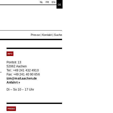
NL
FR
EN
DE
Presse
|
Kontakt
|
Suche
INFO
Pontstr. 13
52062 Aachen
Tel.: +49 241 432 4910
Fax: +49 241 40 90 656
izm@mail.aachen.de
Anfahrt »
Di – So 10 – 17 Uhr
PREISE