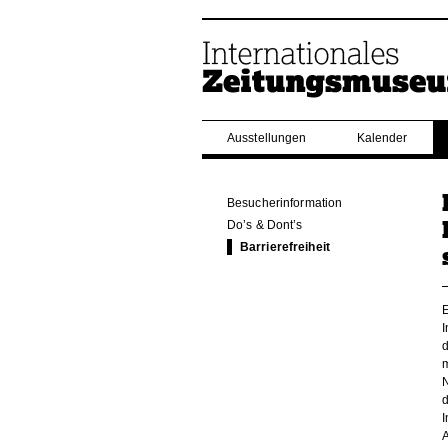
Ausstellungen
Kalender
Besucherinformation
Do’s & Dont’s
Barrierefreiheit
E
I
m
N
d
A