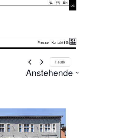
NL
FR
EN
DE
Ansichten-
Veranstaltung
Veranstal
Presse
|
Kontakt
|
Suche
Liste
Ansichten-
Navigation
Navigation
Heute
Anstehende
Datum
wählen.