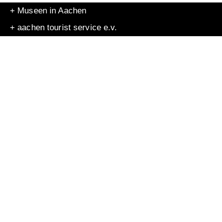
+ Museen in Aachen
+ aachen tourist service e.v.