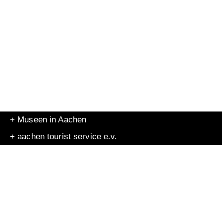
+ Museen in Aachen
+ aachen tourist service e.v.