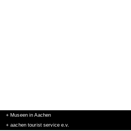
+ Museen in Aachen
+ aachen tourist service e.v.