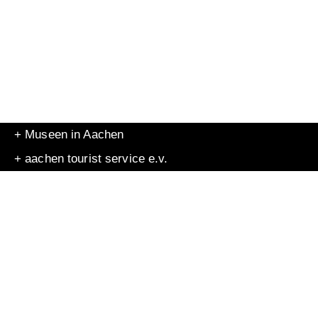
+ Museen in Aachen
+ aachen tourist service e.v.