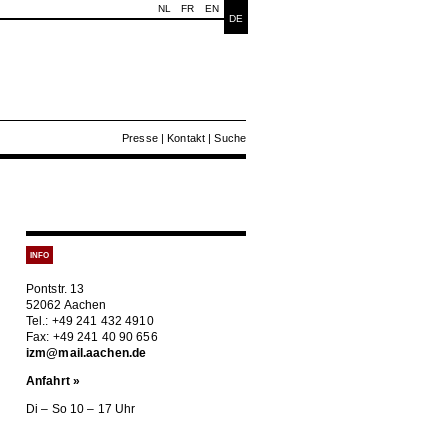
NL
FR
EN
DE
Presse
|
Kontakt
|
Suche
INFO
Pontstr. 13
52062 Aachen
Tel.: +49 241 432 4910
Fax: +49 241 40 90 656
izm@mail.aachen.de
Anfahrt »
Di – So 10 – 17 Uhr