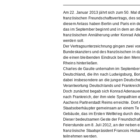
Am 22. Januar 2013 jährt sich zum 50. Mal 
französischen Freundschaftsvertrags, des s
diesem Anlass haben Berlin und Paris ein d
das im September beginnt und in dem an die
französischen Annäherung unter Konrad Ade
werden soll.
Der Vertragsunterzeichnung gingen zwei vo
Bundeskanzlers und des französischen in d
die einen bleibenden Eindruck bei den Mens
Rheins hinterließen.
Charles de Gaulle unternahm im September
Deutschland, die ihn nach Ludwigsburg, Bon
dabei insbesondere an die jungen Deutsch
Verantwortung Deutschlands und Frankreich
Doch zunächst begab sich Konrad Adenauer 
nach Frankreich, der ihm viele Sympathien 
Aachens Partnerstadt Reims erreichte. Dort
Staatsoberhäupter gemeinsam an einem Te 
Gebäude, das im Ersten Weltkrieg durch deu
Dieser bedeutsamen Geste der Freundschaft 
Feierstunde am 8. Juli 2012, an der neben 
französische Staatspräsident Francois Hol
teilnehmen werden.