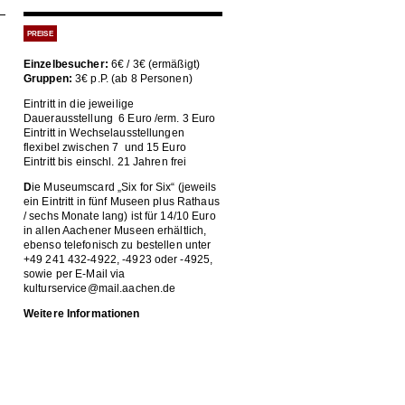
PREISE
Einzelbesucher:
6€ / 3€ (ermäßigt)
Gruppen:
3€ p.P. (ab 8 Personen)
Eintritt in die jeweilige
Dauerausstellung 6 Euro /erm. 3 Euro
Eintritt in Wechselausstellungen
flexibel zwischen 7 und 15 Euro
Eintritt bis einschl. 21 Jahren frei
D
ie Museumscard „Six for Six“ (jeweils
ein Eintritt in fünf Museen plus Rathaus
/ sechs Monate lang) ist für 14/10 Euro
in allen Aachener Museen erhältlich,
ebenso telefonisch zu bestellen unter
+49 241 432-4922, -4923 oder -4925,
sowie per E-Mail via
kulturservice@mail.aachen.de
Weitere Informationen