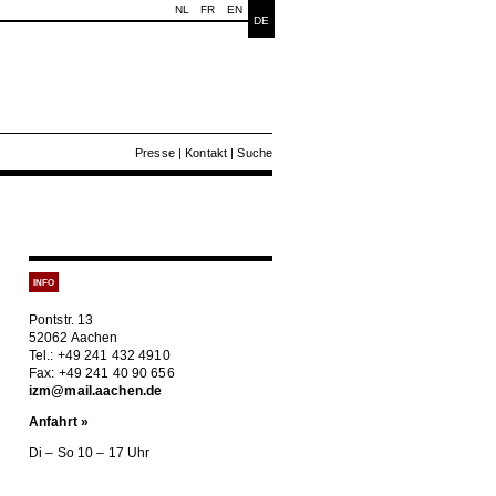
NL
FR
EN
DE
Presse
|
Kontakt
|
Suche
INFO
Pontstr. 13
52062 Aachen
Tel.: +49 241 432 4910
Fax: +49 241 40 90 656
izm@mail.aachen.de
Anfahrt »
Di – So 10 – 17 Uhr