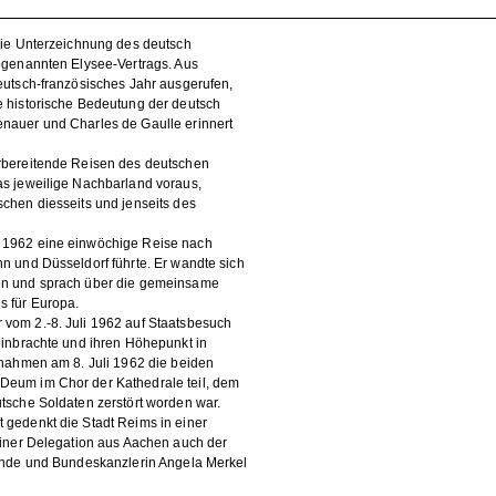
die Unterzeichnung des deutsch
ogenannten Elysee-Vertrags. Aus
eutsch-französisches Jahr ausgerufen,
 historische Bedeutung der deutsch
nauer und Charles de Gaulle erinnert
rbereitende Reisen des deutschen
as jeweilige Nachbarland voraus,
chen diesseits und jenseits des
 1962 eine einwöchige Reise nach
n und Düsseldorf führte. Er wandte sich
en und sprach über die gemeinsame
s für Europa.
vom 2.-8. Juli 1962 auf Staatsbesuch
einbrachte und ihren Höhepunkt in
 nahmen am 8. Juli 1962 die beiden
Deum im Chor der Kathedrale teil, dem
tsche Soldaten zerstört worden war.
gedenkt die Stadt Reims in einer
einer Delegation aus Aachen auch der
lande und Bundeskanzlerin Angela Merkel