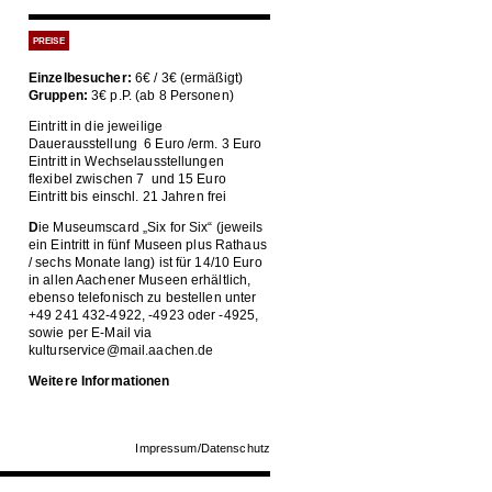
PREISE
Einzelbesucher:
6€ / 3€ (ermäßigt)
Gruppen:
3€ p.P. (ab 8 Personen)
Eintritt in die jeweilige
Dauerausstellung 6 Euro /erm. 3 Euro
Eintritt in Wechselausstellungen
flexibel zwischen 7 und 15 Euro
Eintritt bis einschl. 21 Jahren frei
D
ie Museumscard „Six for Six“ (jeweils
ein Eintritt in fünf Museen plus Rathaus
/ sechs Monate lang) ist für 14/10 Euro
in allen Aachener Museen erhältlich,
ebenso telefonisch zu bestellen unter
+49 241 432-4922, -4923 oder -4925,
sowie per E-Mail via
kulturservice@mail.aachen.de
Weitere Informationen
Impressum/Datenschutz