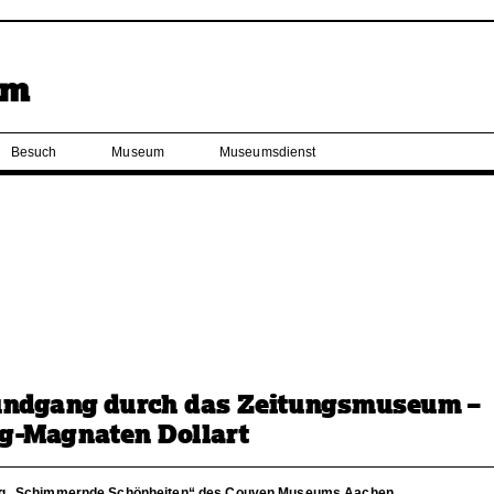
Besuch
Museum
Museumsdienst
undgang durch das Zeitungsmuseum –
g-Magnaten Dollart
ng „Schimmernde Schönheiten“ des Couven Museums Aachen