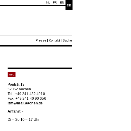
NL
FR
EN
DE
Presse
|
Kontakt
|
Suche
INFO
Pontstr. 13
52062 Aachen
Tel.: +49 241 432 4910
Fax: +49 241 40 90 656
izm@mail.aachen.de
Anfahrt »
Di – So 10 – 17 Uhr