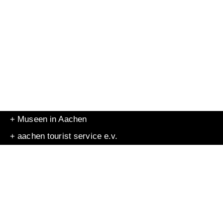
+ Museen in Aachen
+ aachen tourist service e.v.