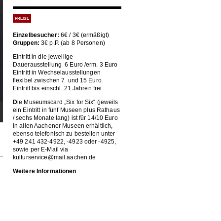
PREISE
Einzelbesucher:
6€ / 3€ (ermäßigt)
Gruppen:
3€ p.P. (ab 8 Personen)
Eintritt in die jeweilige
Dauerausstellung 6 Euro /erm. 3 Euro
Eintritt in Wechselausstellungen
flexibel zwischen 7 und 15 Euro
Eintritt bis einschl. 21 Jahren frei
D
ie Museumscard „Six for Six“ (jeweils
ein Eintritt in fünf Museen plus Rathaus
/ sechs Monate lang) ist für 14/10 Euro
in allen Aachener Museen erhältlich,
ebenso telefonisch zu bestellen unter
+49 241 432-4922, -4923 oder -4925,
sowie per E-Mail via
kulturservice@mail.aachen.de
Weitere Informationen