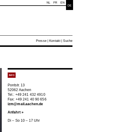
NL
FR
EN
DE
Presse
|
Kontakt
|
Suche
INFO
Pontstr. 13
52062 Aachen
Tel.: +49 241 432 4910
Fax: +49 241 40 90 656
izm@mail.aachen.de
Anfahrt »
Di – So 10 – 17 Uhr