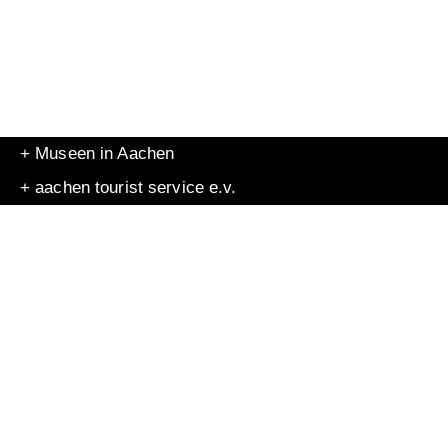
+ Museen in Aachen
+ aachen tourist service e.v.