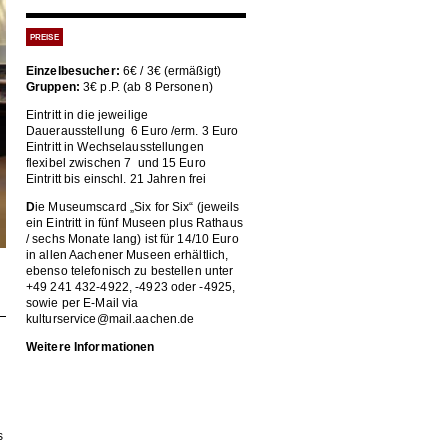
PREISE
Einzelbesucher:
6€ / 3€ (ermäßigt)
Gruppen:
3€ p.P. (ab 8 Personen)
Eintritt in die jeweilige
Dauerausstellung 6 Euro /erm. 3 Euro
Eintritt in Wechselausstellungen
flexibel zwischen 7 und 15 Euro
Eintritt bis einschl. 21 Jahren frei
D
ie Museumscard „Six for Six“ (jeweils
ein Eintritt in fünf Museen plus Rathaus
/ sechs Monate lang) ist für 14/10 Euro
in allen Aachener Museen erhältlich,
ebenso telefonisch zu bestellen unter
+49 241 432-4922, -4923 oder -4925,
sowie per E-Mail via
kulturservice@mail.aachen.de
Weitere Informationen
s