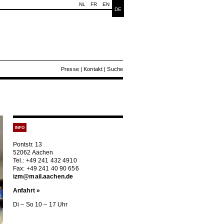
NL
FR
EN
DE
Presse
|
Kontakt
|
Suche
INFO
Pontstr. 13
52062 Aachen
Tel.: +49 241 432 4910
Fax: +49 241 40 90 656
izm@mail.aachen.de
Anfahrt »
Di – So 10 – 17 Uhr