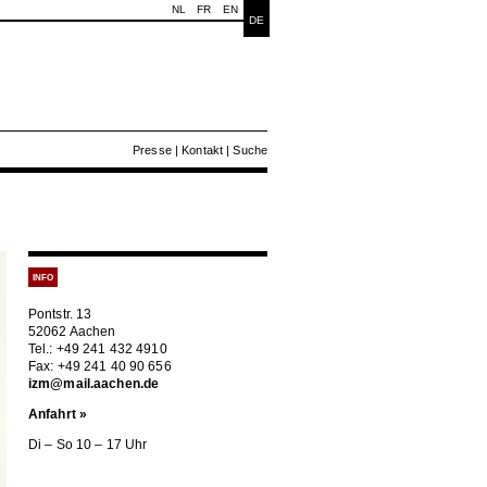
NL
FR
EN
DE
Presse
|
Kontakt
|
Suche
INFO
Pontstr. 13
52062 Aachen
Tel.: +49 241 432 4910
Fax: +49 241 40 90 656
izm@mail.aachen.de
Anfahrt »
Di – So 10 – 17 Uhr