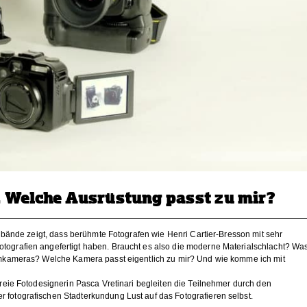
. Welche Ausrüstung passt zu mir?
ildbände zeigt, dass berühmte Fotografen wie Henri Cartier-Bresson mit sehr
tografien angefertigt haben. Braucht es also die moderne Materialschlacht? Wa
temkameras? Welche Kamera passt eigentlich zu mir? Und wie komme ich mit
Freie Fotodesignerin Pasca Vretinari begleiten die Teilnehmer durch den
 fotografischen Stadterkundung Lust auf das Fotografieren selbst.