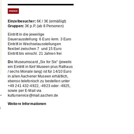
PREISE
Einzelbesucher:
6€ / 3€ (ermäßigt)
Gruppen:
3€ p.P. (ab 8 Personen)
Eintritt in die jeweilige
Dauerausstellung 6 Euro /erm. 3 Euro
Eintritt in Wechselausstellungen
flexibel zwischen 7 und 15 Euro
Eintritt bis einschl. 21 Jahren frei
D
ie Museumscard „Six for Six“ (jeweils
ein Eintritt in fünf Museen plus Rathaus
/ sechs Monate lang) ist für 14/10 Euro
in allen Aachener Museen erhältlich,
ebenso telefonisch zu bestellen unter
+49 241 432-4922, -4923 oder -4925,
sowie per E-Mail via
kulturservice@mail.aachen.de
Weitere Informationen
s