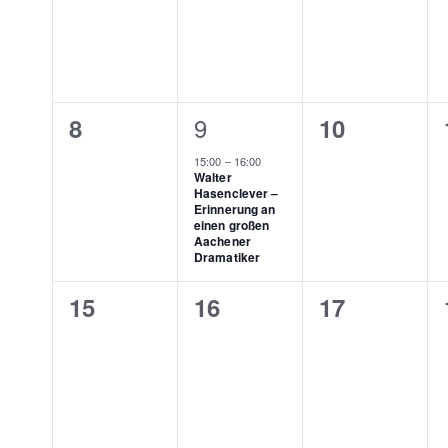
0
1
9
0
8
10
Veranstaltungen,
Veranstaltung,
Veranstalt
15:00
–
16:00
Walter
Hasenclever –
Erinnerung an
einen großen
Aachener
Dramatiker
0
0
0
15
16
17
Veranstaltungen,
Veranstaltungen,
Veranstalt