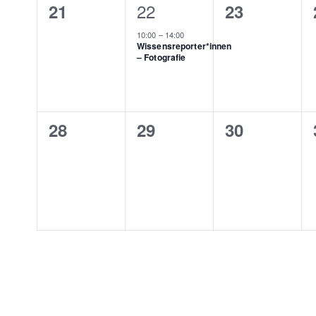
0
1
22
0
21
23
Veranstaltungen,
Veranstaltung,
Veranstalt
10:00
–
14:00
Wissensreporter*innen
– Fotografie
0
0
0
28
29
30
Veranstaltungen,
Veranstaltungen,
Veranstalt