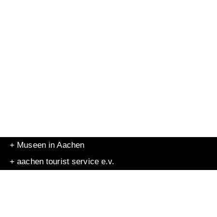
+ Museen in Aachen
+ aachen tourist service e.v.