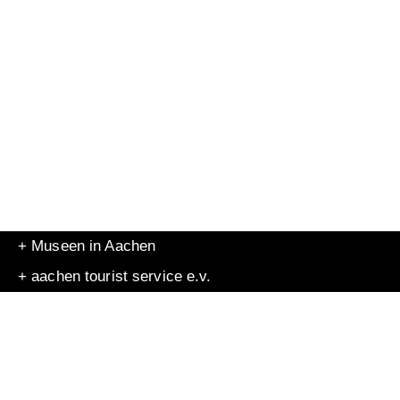
+ Museen in Aachen
+ aachen tourist service e.v.