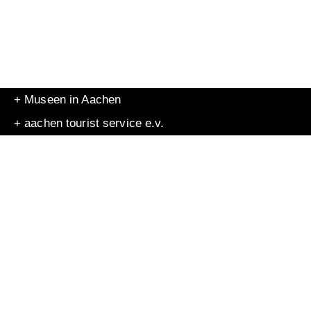
+ Museen in Aachen
+ aachen tourist service e.v.