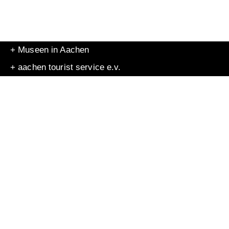
+ Museen in Aachen
+ aachen tourist service e.v.