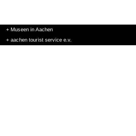
+ Museen in Aachen
+ aachen tourist service e.v.