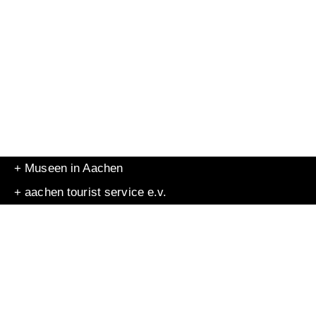
+ Museen in Aachen
+ aachen tourist service e.v.