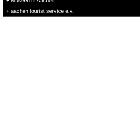
+ Museen in Aachen
+ aachen tourist service e.v.