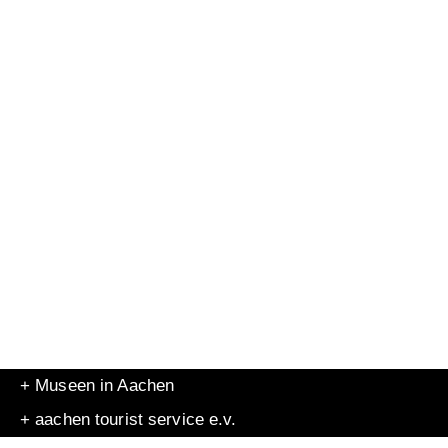
+ Museen in Aachen
+ aachen tourist service e.v.