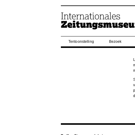
Tentoonstelling
Bezoek
L
m
m
S
v
p
d