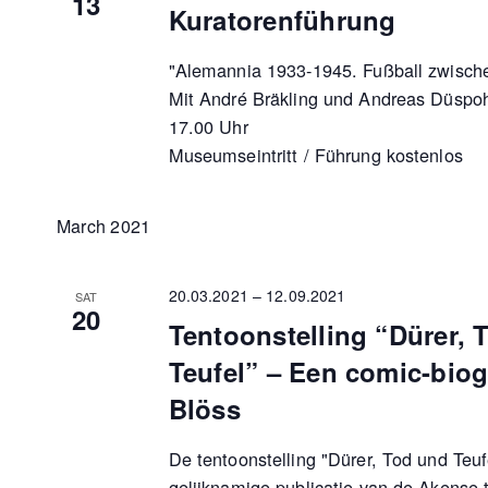
13
Kuratorenführung
"Alemannia 1933-1945. Fußball zwischen
Mit André Bräkling und Andreas Düspoh
17.00 Uhr
Museumseintritt / Führung kostenlos
March 2021
20.03.2021
–
12.09.2021
SAT
20
Tentoonstelling “Dürer, 
Teufel” – Een comic-biogr
Blöss
De tentoonstelling "Dürer, Tod und Teuf
gelijknamige publicatie van de Akense 