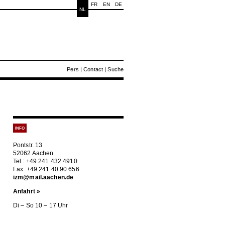
FR
EN
DE
NL
Pers
|
Contact
|
Suche
INFO
Pontstr. 13
52062 Aachen
Tel.: +49 241 432 4910
Fax: +49 241 40 90 656
izm@mail.aachen.de
Anfahrt »
Di – So 10 – 17 Uhr