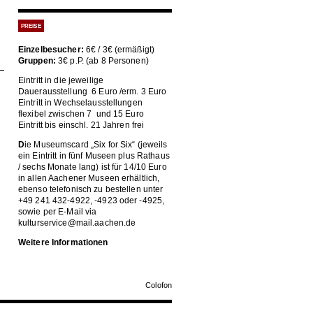
PREISE
Einzelbesucher:
6€ / 3€ (ermäßigt)
Gruppen:
3€ p.P. (ab 8 Personen)
Eintritt in die jeweilige
Dauerausstellung 6 Euro /erm. 3 Euro
Eintritt in Wechselausstellungen
flexibel zwischen 7 und 15 Euro
Eintritt bis einschl. 21 Jahren frei
D
ie Museumscard „Six for Six“ (jeweils
ein Eintritt in fünf Museen plus Rathaus
/ sechs Monate lang) ist für 14/10 Euro
in allen Aachener Museen erhältlich,
ebenso telefonisch zu bestellen unter
+49 241 432-4922, -4923 oder -4925,
sowie per E-Mail via
kulturservice@mail.aachen.de
Weitere Informationen
Colofon