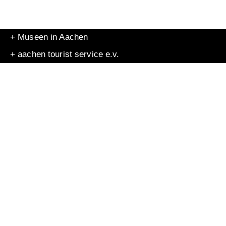
+ Museen in Aachen
+ aachen tourist service e.v.