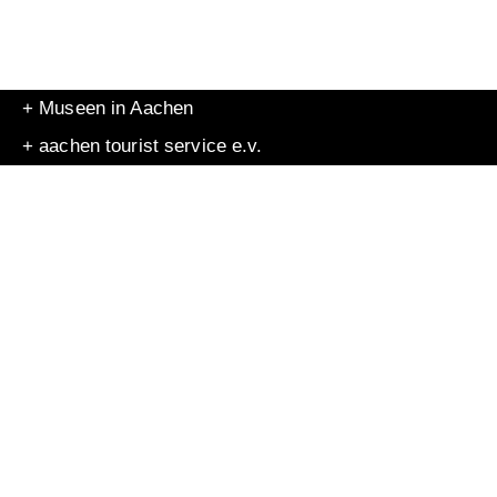
+ Museen in Aachen
+ aachen tourist service e.v.