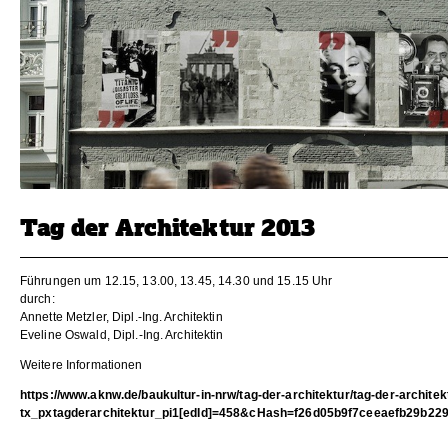
Tag der Architektur 2013
Führungen um 12.15, 13.00, 13.45, 14.30 und 15.15 Uhr
durch:
Annette Metzler, Dipl.-Ing. Architektin
Eveline Oswald, Dipl.-Ing. Architektin
Weitere Informationen
https://www.aknw.de/baukultur-in-nrw/tag-der-architektur/tag-der-architek
tx_pxtagderarchitektur_pi1[edId]=458&cHash=f26d05b9f7ceeaefb29b22