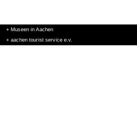
+ Museen in Aachen
+ aachen tourist service e.v.