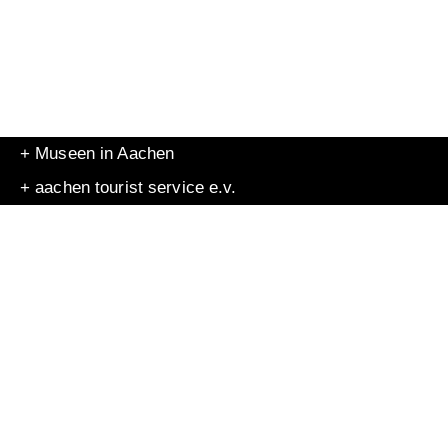
+ Museen in Aachen
+ aachen tourist service e.v.