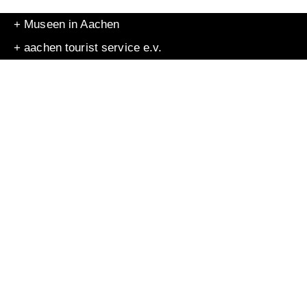
+ Museen in Aachen
+ aachen tourist service e.v.