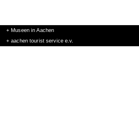
+ Museen in Aachen
+ aachen tourist service e.v.