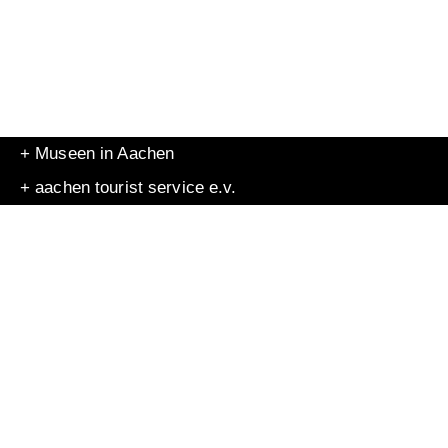
+ Museen in Aachen
+ aachen tourist service e.v.