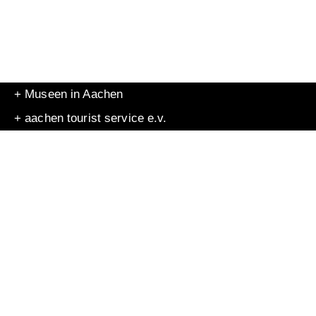
+ Museen in Aachen
+ aachen tourist service e.v.