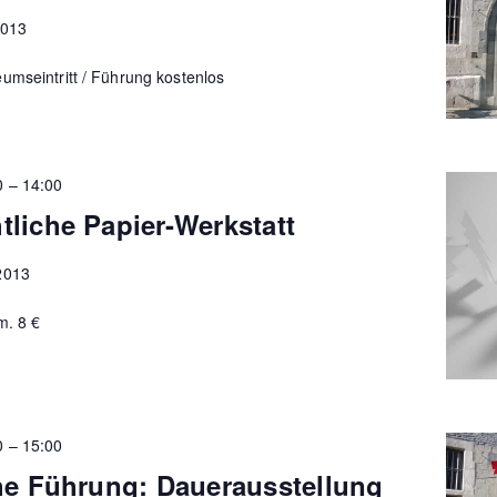
2013
umseintritt / Führung kostenlos
0
–
14:00
liche Papier-Werkstatt
2013
m. 8 €
0
–
15:00
he Führung: Dauerausstellung