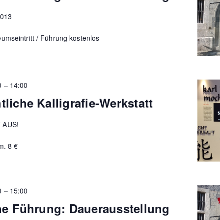
2013
umseintritt / Führung kostenlos
0
–
14:00
liche Kalligrafie-Werkstatt
 AUS!
m. 8 €
0
–
15:00
he Führung: Dauerausstellung