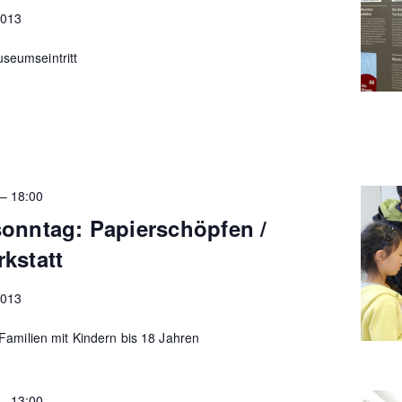
2013
useumseintritt
–
18:00
sonntag: Papierschöpfen /
kstatt
2013
r Familien mit Kindern bis 18 Jahren
–
13:00