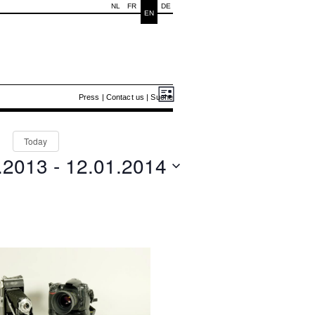
NL
FR
DE
EN
Views
Event
Events
Press
|
Contact us
|
Suche
List
Views
Navigation
Navigation
Today
.2013
 - 
12.01.2014