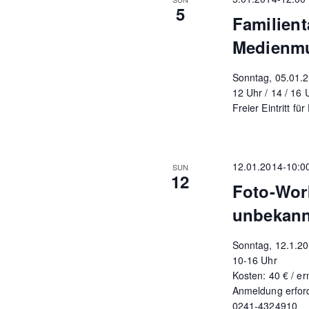
5
Familien
Medienm
Sonntag, 05.01.
12 Uhr / 14 / 16 
Freier Eintritt fü
12.01.2014-10:0
SUN
12
Foto-Wor
unbekann
Sonntag, 12.1.2
10-16 Uhr
Kosten: 40 € / er
Anmeldung erfor
0241-4324910