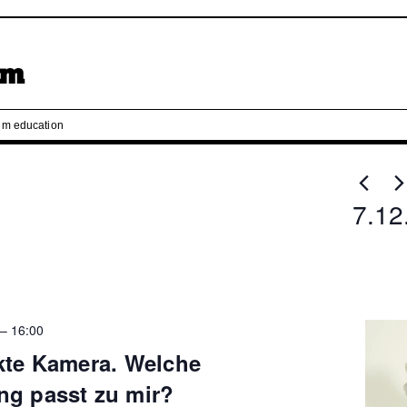
m education
7.12
Select
date.
–
16:00
kte Kamera. Welche
ng passt zu mir?