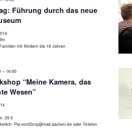
tag: Führung durch das neue
useum
2014
Uhr
r Familien mit Kindern bis 18 Jahren
0
–
16:00
kshop “Meine Kamera, das
te Wesen”
014
m. 25 €
derlich: Pia.vomDorp@mail.aachen.de oder Telefon