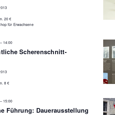
2013
m. 20 €
shop für Erwachsene
–
14:00
tliche Scherenschnitt-
2013
m. 8 €
–
15:00
he Führung: Dauerausstellung