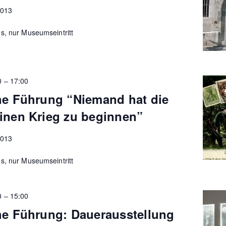
2013
s, nur Museumseintritt
0
–
17:00
che Führung “Niemand hat die
inen Krieg zu beginnen”
2013
s, nur Museumseintritt
0
–
15:00
he Führung: Dauerausstellung