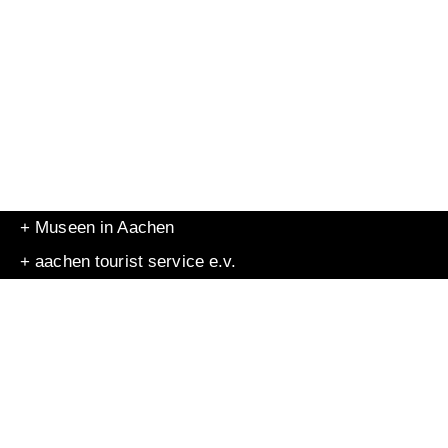
+ Museen in Aachen
+ aachen tourist service e.v.