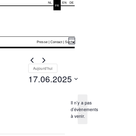
NL
EN
DE
FR
Navigation
Navigation
Évènemen
Presse
|
Contact
|
Suche
Jour
de
par
for
vues
consultations
Évènement
17.06.2025
Aujourd’hui
17.06.2025
Sélectionnez
une
date.
Il n’y a pas
d’évènements
Notice
à venir.