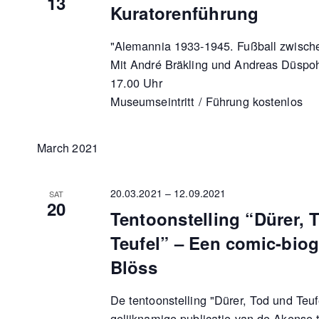
13
Kuratorenführung
"Alemannia 1933-1945. Fußball zwischen
Mit André Bräkling und Andreas Düspoh
17.00 Uhr
Museumseintritt / Führung kostenlos
March 2021
20.03.2021
–
12.09.2021
SAT
20
Tentoonstelling “Dürer, 
Teufel” – Een comic-biogr
Blöss
De tentoonstelling "Dürer, Tod und Teuf
gelijknamige publicatie van de Akense 